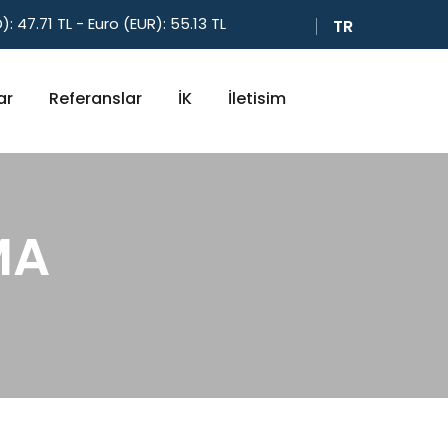
): 47.71 TL - Euro (EUR): 55.13 TL
TR
ar
Referanslar
İK
İletisim
MA